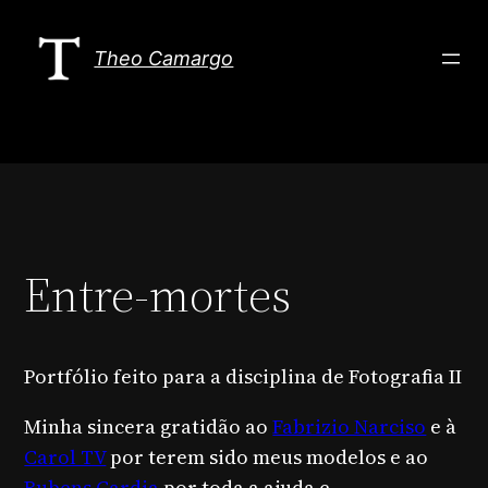
Pular
para
Theo Camargo
o
conteúdo
Entre-mortes
Portfólio feito para a disciplina de Fotografia II
Minha sincera gratidão ao
Fabrizio Narciso
e à
Carol TV
por terem sido meus modelos e ao
Rubens Cardia
por toda a ajuda e